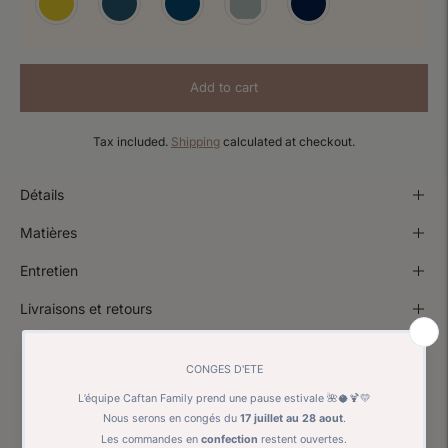
Add to cart
Tax included.
Shipping
calculated at checkout.
Détails
Matières
Entretien
Livraisons et retours
Estimate shipping