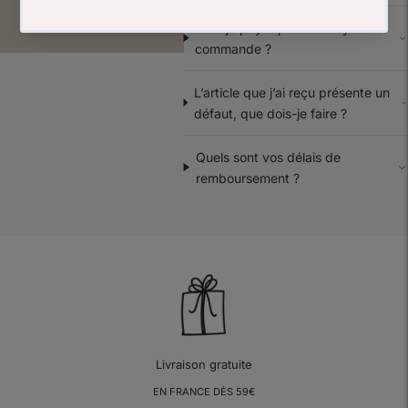
Dois-je payer pour renvoyer ma
commande ?
L’article que j’ai reçu présente un
défaut, que dois-je faire ?
Quels sont vos délais de
remboursement ?
Livraison gratuite
EN FRANCE DÈS 59€