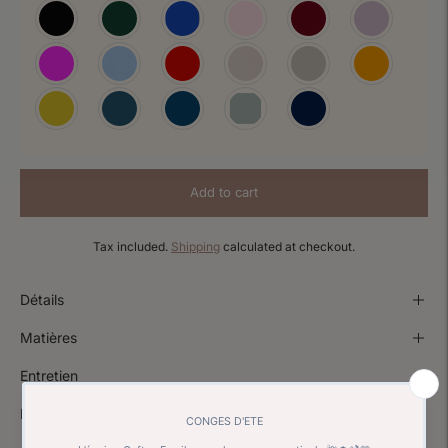
Add to cart
Tax included.
Shipping
calculated at checkout.
Détails
Matières
Entretien
Livraisons et retours