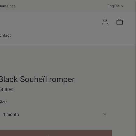
Language
 semaines
English
ontact
Black Souheïl romper
54,99€
Size