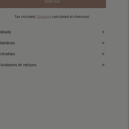
Sold out
Tax included.
Shipping
calculated at checkout.
étails
Matières
Entretien
ivraisons et retours
Adding
product
o
our
art