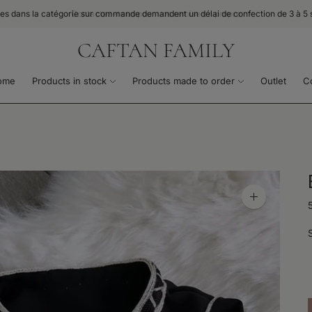
cles dans la catégorie sur commande demandent un délai de confection de 3 à 5
CAFTAN FAMILY
ome
Products in stock
Products made to order
Outlet
C
Zoom
image