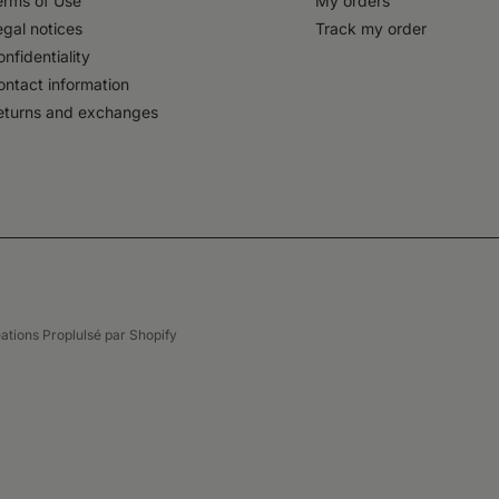
erms of Use
My orders
egal notices
Track my order
nfidentiality
ontact information
eturns and exchanges
ations
Proplulsé par
Shopify