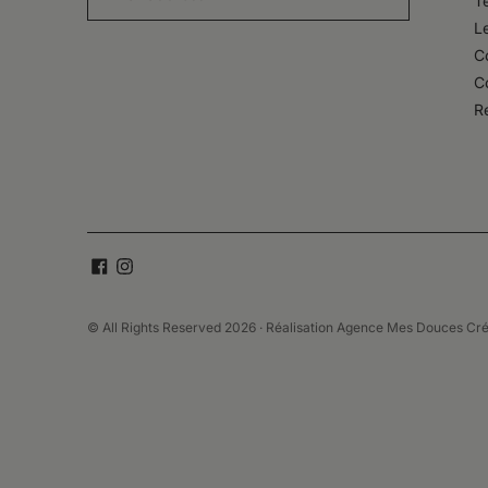
T
Subscribe
L
Co
C
R
© All Rights Reserved 2026 · Réalisation
Agence Mes Douces Cré