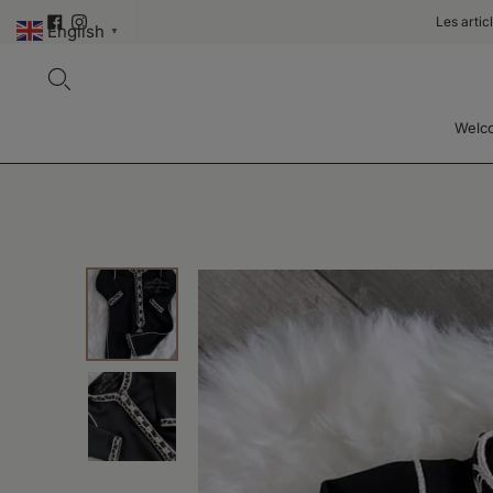
Les arti
English
▼
Welc